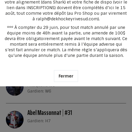
votre alignement (dans Shark) et votre fiche de dispo (voir le
lien dans INSCRIPTIONS) doivent être complétés d’ici le 15
août, tout comme votre dépôt (au Pro Shop ou par virement
Tous les âges
à
ralph@dekhockeyrivesud.com
).
*** À compter du 29 juin, pour tout match annulé par une
Toutes les années
équipe moins de 48h avant la partie, une amende de 100$
devra être obligatoirement payée avant le match suivant. Ce
Tous les statuts
montant sera entièrement remis à l’équipe adverse qui
s’est fait annuler ce match. La même règle s’appliquera dès
qu’une équipe annule plus d’une partie durant la saison.
Afficher uniquement les joueurs CDH
Abbygael Galipeau
#0
Fermer
Attaquant: W6
Gardien: W6
Abel Massonnat
#31
Gardien: H7